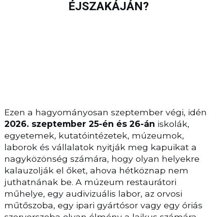
ÉJSZAKÁJÁN?
Ezen a hagyományosan szeptember végi, idén
2026. szeptember 25-én és 26-án
iskolák,
egyetemek, kutatóintézetek, múzeumok,
laborok és vállalatok nyitják meg kapuikat a
nagyközönség számára, hogy olyan helyekre
kalauzolják el őket, ahova hétköznap nem
juthatnának be. A múzeum restaurátori
műhelye, egy audivizuális labor, az orvosi
műtőszoba, egy ipari gyártósor vagy egy óriás
szerverszoba olyan élmény a laikus számára,