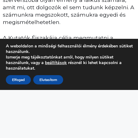
amit mi, ott dolgozók el sem tudunk képzelni. A
számunkra megszokott, számukra egyedi és
megismételhetetlen.
A Kutatók Éjszakája célja megmutatni a
tudomány sokszínűségét, a kutatói életút
A weboldalon a minőségi felhasználói élmény érdekében sütiket
használunk.
szépségét és fellobbantani a tudomány iránti
Ismerje meg tájékoztatónkat arról, hogy milyen sütiket
lángot mindenkiben, akiben már ott van a
használunk, vagy a
beállítások
résznél ki lehet kapcsolni a
szikra.
használatukat.
Elfogad
Elutasítom
LEGYEN ÖN IS TÁMOGATÓNK!