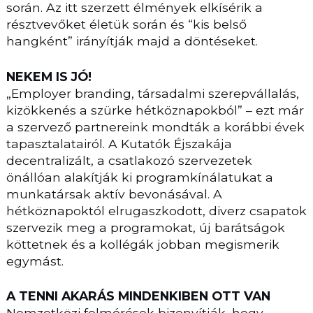
során. Az itt szerzett élmények elkísérik a
résztvevőket életük során és “kis belső
hangként” irányítják majd a döntéseket.
NEKEM IS JÓ!
„Employer branding, társadalmi szerepvállalás,
kizökkenés a szürke hétköznapokból” – ezt már
a szervező partnereink mondták a korábbi évek
tapasztalatairól. A Kutatók Éjszakája
decentralizált, a csatlakozó szervezetek
önállóan alakítják ki programkínálatukat a
munkatársak aktív bevonásával. A
hétköznapoktól elrugaszkodott, diverz csapatok
szervezik meg a programokat, új barátságok
köttetnek és a kollégák jobban megismerik
egymást.
A TENNI AKARÁS MINDENKIBEN OTT VAN
Nemzetközi felmérések bizonyítják, hogy