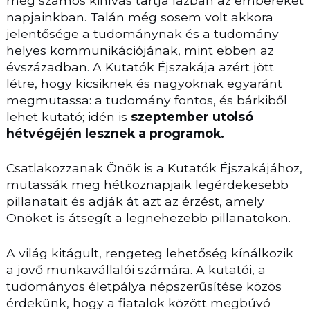
még számos kihívás tartja lázban az embereket
napjainkban. Talán még sosem volt akkora
jelentősége a tudománynak és a tudomány
helyes kommunikációjának, mint ebben az
évszázadban. A Kutatók Éjszakája azért jött
létre, hogy kicsiknek és nagyoknak egyaránt
megmutassa: a tudomány fontos, és bárkiből
lehet kutató; idén is
szeptember utolsó
hétvégéjén lesznek a programok.
Csatlakozzanak Önök is a Kutatók Éjszakájához,
mutassák meg hétköznapjaik legérdekesebb
pillanatait és adják át azt az érzést, amely
Önöket is átsegít a legnehezebb pillanatokon.
A világ kitágult, rengeteg lehetőség kínálkozik
a jövő munkavállalói számára. A kutatói, a
tudományos életpálya népszerűsítése közös
érdekünk, hogy a fiatalok között megbúvó