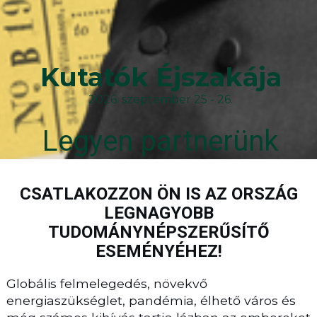
Kutatók Éjszakája
2026. szeptember 25 - 26.
Legyen partnerünk
CSATLAKOZZON ÖN IS AZ ORSZÁG
LEGNAGYOBB
TUDOMÁNYNÉPSZERŰSÍTŐ
ESEMÉNYÉHEZ!
Globális felmelegedés, növekvő
energiaszükséglet, pandémia, élhető város és