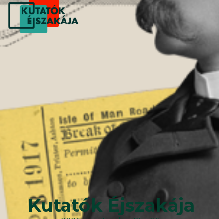
Kutatók Éjszakája