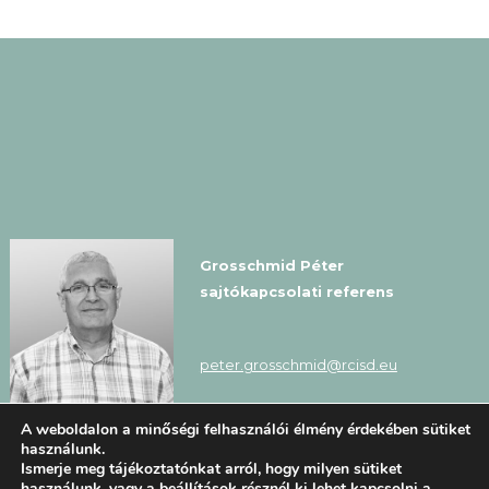
Grosschmid Péter
sajtókapcsolati referens
peter.grosschmid@rcisd.eu
A weboldalon a minőségi felhasználói élmény érdekében sütiket
használunk.
Ismerje meg tájékoztatónkat arról, hogy milyen sütiket
használunk, vagy a
beállítások
résznél ki lehet kapcsolni a