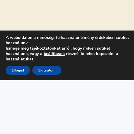
A weboldalon a minőségi felhasználói élmény érdekében sütiket
használunk.
Ismerje meg tájékoztatónkat arról, hogy milyen sütiket
FŐMENÜ
használunk, vagy a
beállítások
résznél ki lehet kapcsolni a
használatukat.
Programok
Kutató Naptár
Elfogad
Elutasítom
Támogatóink
Hírek
GYIK
Intézmények
Belépés
A projekt az Európai
TOVÁBBIAK
Unió finanszírozásával
Kapcsolat
valósul meg. A kifejtett
Adatvédelmi
nézetek és vélemények