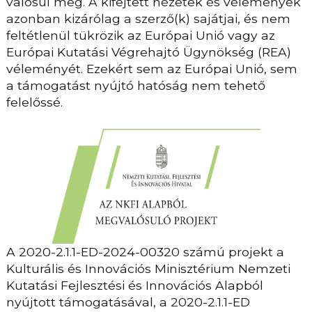
valósul meg. A kifejtett nézetek és vélemények
azonban kizárólag a szerző(k) sajátjai, és nem
feltétlenül tükrözik az Európai Unió vagy az
Európai Kutatási Végrehajtó Ügynökség (REA)
véleményét. Ezekért sem az Európai Unió, sem
a támogatást nyújtó hatóság nem tehető
felelőssé.
A 2020-2.1.1-ED-2024-00320 számú projekt a
Kulturális és Innovációs Minisztérium Nemzeti
Kutatási Fejlesztési és Innovációs Alapból
nyújtott támogatásával, a 2020-2.1.1-ED