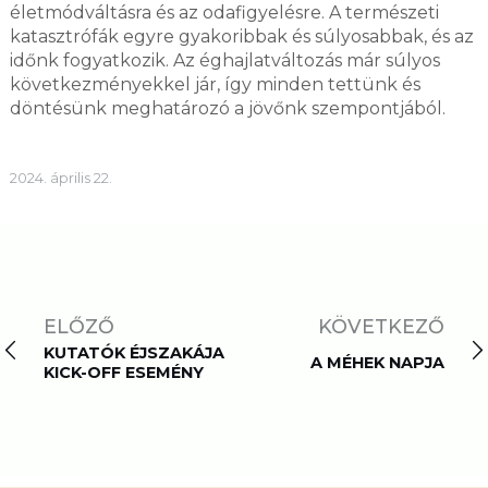
életmódváltásra és az odafigyelésre. A természeti
katasztrófák egyre gyakoribbak és súlyosabbak, és az
időnk fogyatkozik. Az éghajlatváltozás már súlyos
következményekkel jár, így minden tettünk és
döntésünk meghatározó a jövőnk szempontjából.
2024. április 22.
ELŐZŐ
KÖVETKEZŐ
KUTATÓK ÉJSZAKÁJA
A MÉHEK NAPJA
KICK-OFF ESEMÉNY