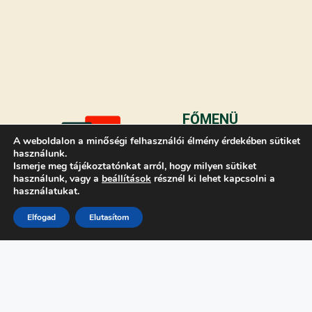
FŐMENÜ
Programok
A weboldalon a minőségi felhasználói élmény érdekében sütiket
használunk.
Kutató Naptár
Ismerje meg tájékoztatónkat arról, hogy milyen sütiket
Támogatóink
használunk, vagy a
beállítások
résznél ki lehet kapcsolni a
használatukat.
Hírek
GYIK
Elfogad
Elutasítom
Intézmények
Belépés
A projekt az Európai
TOVÁBBIAK
Unió finanszírozásával
Kapcsolat
valósul meg. A kifejtett
Adatvédelmi
nézetek és vélemények