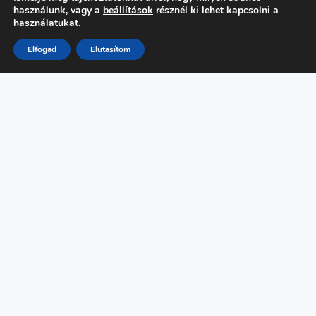
MENNYISÉGBEN I
ITT A FALLING WALLS
használunk, vagy a
beállítások
résznél ki lehet kapcsolni a
PROGRAMAJÁNLÓ
LAB BUDAPEST
használatukat.
TUDOMÁNYOS PITCH
VERSENY
Elfogad
Elutasítom
FŐMENÜ