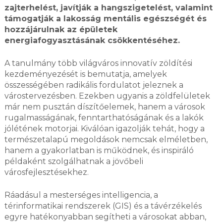
zajterhelést, javítják a hangszigetelést, valamint
támogatják a lakosság mentális egészségét és
hozzájárulnak az épületek
energiafogyasztásának csökkentéséhez.
A tanulmány több világváros innovatív zöldítési
kezdeményezését is bemutatja, amelyek
összességében radikális fordulatot jeleznek a
várostervezésben. Ezekben ugyanis a zöldfelületek
már nem pusztán díszítőelemek, hanem a városok
rugalmasságának, fenntarthatóságának és a lakók
jólétének motorjai. Kiválóan igazolják tehát, hogy a
természetalapú megoldások nemcsak elméletben,
hanem a gyakorlatban is működnek, és inspiráló
példaként szolgálhatnak a jövőbeli
városfejlesztésekhez.
Ráadásul a mesterséges intelligencia, a
térinformatikai rendszerek (GIS) és a távérzékelés
egyre hatékonyabban segítheti a városokat abban,