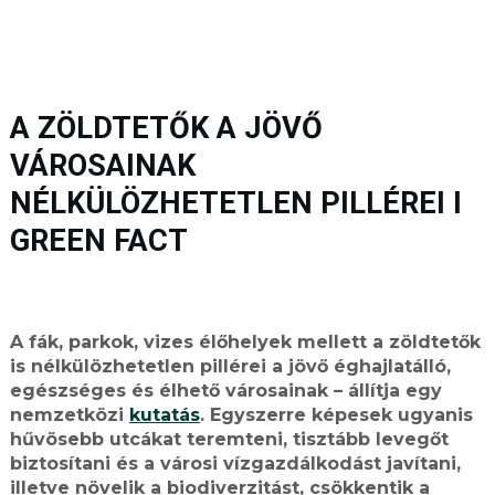
A ZÖLDTETŐK A JÖVŐ
VÁROSAINAK
NÉLKÜLÖZHETETLEN PILLÉREI I
GREEN FACT
A fák, parkok, vizes élőhelyek mellett a zöldtetők
is nélkülözhetetlen pillérei a jövő éghajlatálló,
egészséges és élhető városainak – állítja egy
nemzetközi
kutatás
. Egyszerre képesek ugyanis
hűvösebb utcákat teremteni, tisztább levegőt
biztosítani és a városi vízgazdálkodást javítani,
illetve növelik a biodiverzitást, csökkentik a