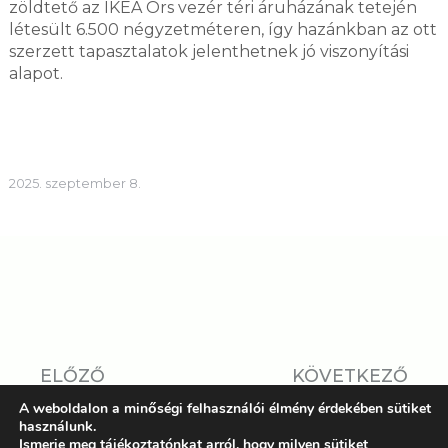
zöldtető az IKEA Örs vezér téri áruházának tetején
létesült 6.500 négyzetméteren, így hazánkban az ott
szerzett tapasztalatok jelenthetnek jó viszonyítási
alapot.
2025. szeptember 8.
ELŐZŐ
KÖVETKEZŐ
FELHÍVÁS
A weboldalon a minőségi felhasználói élmény érdekében sütiket
HALLGATÓKNAK ÉS
használunk.
KÍSÉRLETEK MINDEN
KUTATÓKNAK: ÚJRA
Ismerje meg tájékoztatónkat arról, hogy milyen sütiket