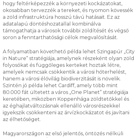
hogy feltérképezzék a környezeti kockázatokat,
okosabban tervezzék a tereket, és nyomon kövessék
a zöld infrastruktúra hosszú távú hatásait. Ez az
adatalapú döntéshozatallal kombinálva
támogathatja a városok további zöldítését és végső
soron a fenntarthatósági célok megvalósítását.
A folyamatban követhető példa lehet Szingapúr „City
in Nature” stratégiája, amelynek részeként olyan zöld
folyosókat és függőleges kerteket hoztak létre,
amelyek nemcsak csökkentik a városi hőterhelést,
hanem a városi élővilág biodiverzitását is növelik.
Szintén jó példa lehet Cardiff, amely több mint
80.000 fát ültetett a város „One Planet” stratégiája
keretében, miközben Koppenhága zöldtetőkkel és
az éghajlatváltozásnak ellenálló városrészekkel
igyekszik csökkenteni az árvízkockázatot és javítani
az élhetőséget.
Magyarországon az első jelentős, öntözés nélküli