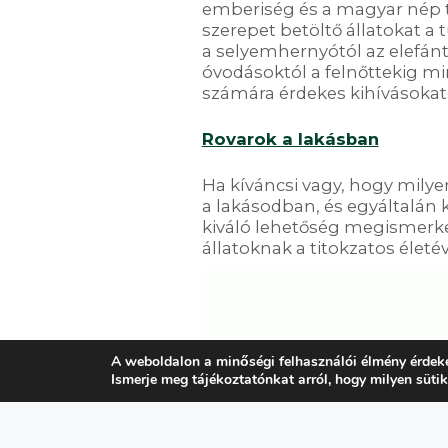
emberiség és a magyar nép 
szerepet betöltő állatokat a 
a selyemhernyótól az elefánt
óvodásoktól a felnőttekig mi
számára érdekes kihívásokat
Rovarok a lakásban
Ha kíváncsi vagy, hogy milye
a lakásodban, és egyáltalán kel
kiváló lehetőség megismerk
állatoknak a titokzatos életév
A weboldalon a minőségi felhasználói élmény érdek
Ismerje meg tájékoztatónkat arról, hogy milyen süti
ELŐZŐ