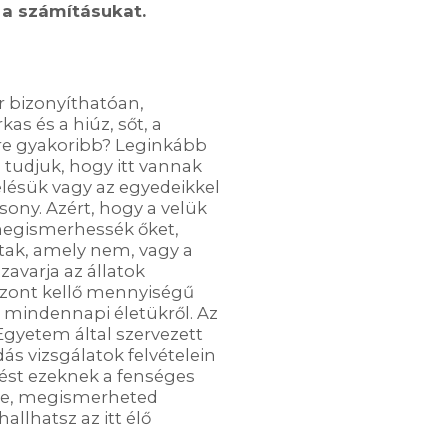
k a számításukat.
 bizonyíthatóan,
as és a hiúz, sőt, a
re gyakoribb? Leginkább
tudjuk, hogy itt vannak
elésük vagy az egyedeikkel
sony. Azért, hogy a velük
megismerhessék őket,
ak, amely nem, vagy a
avarja az állatok
szont kellő mennyiségű
a mindennapi életükről. Az
Egyetem által szervezett
s vizsgálatok felvételein
tést ezeknek a fenséges
be, megismerheted
allhatsz az itt élő