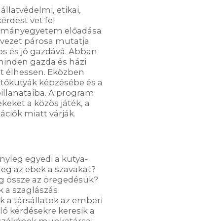
llatvédelmi, etikai,
érdést vet fel
dományegyetem előadása
rvezet párosa mutatja
s és jó gazdává. Abban
minden gazda és házi
t élhessen. Eközben
ítőkutyák képzésébe és a
llanataiba. A program
ekeket a közös játék, a
ációk miatt várják.
yleg egyedi a kutya-
eg az ebek a szavakat?
g össze az öregedésük?
k a szaglászás
 a társállatok az emberi
ló kérdésekre keresik a