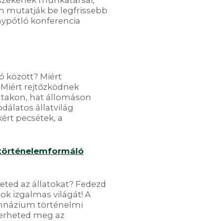
nszékének munkatársai,
n mutatják be legfrissebb
nypótló konferencia
ó között? Miért
Miért rejtőzködnek
utakon, hat állomáson
odálatos állatvilág
ért pecsétek, a
 történelemformáló
eted az állatokat? Fedezd
ok izgalmas világát! A
imnázium történelmi
merheted meg az