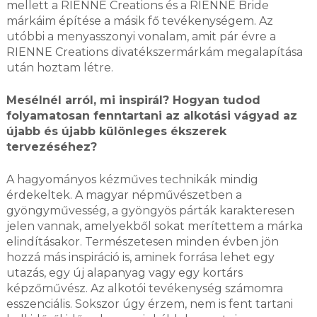
mellett a RIENNE Creations és a RIENNE Bride
márkáim építése a másik fő tevékenységem. Az
utóbbi a menyasszonyi vonalam, amit pár évre a
RIENNE Creations divatékszermárkám megalapítása
után hoztam létre.
Mesélnél arról, mi inspirál? Hogyan tudod
folyamatosan fenntartani az alkotási vágyad az
újabb és újabb különleges ékszerek
tervezéséhez?
A hagyományos kézműves technikák mindig
érdekeltek. A magyar népművészetben a
gyöngyművesség, a gyöngyös párták karakteresen
jelen vannak, amelyekből sokat merítettem a márka
elindításakor. Természetesen minden évben jön
hozzá más inspiráció is, aminek forrása lehet egy
utazás, egy új alapanyag vagy egy kortárs
képzőművész. Az alkotói tevékenység számomra
esszenciális. Sokszor úgy érzem, nem is fent tartani