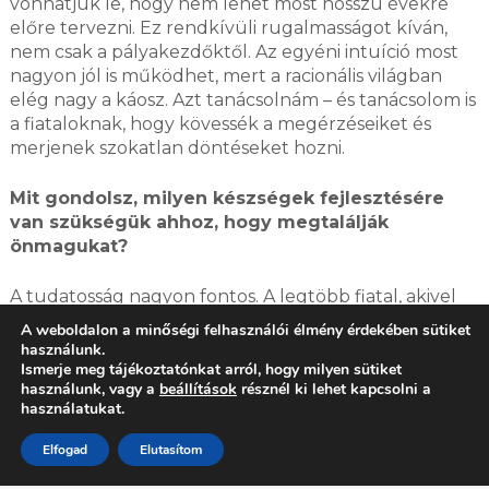
vonhatjuk le, hogy nem lehet most hosszú évekre
előre tervezni. Ez rendkívüli rugalmasságot kíván,
nem csak a pályakezdőktől. Az egyéni intuíció most
nagyon jól is működhet, mert a racionális világban
elég nagy a káosz. Azt tanácsolnám – és tanácsolom is
a fiataloknak, hogy kövessék a megérzéseiket és
merjenek szokatlan döntéseket hozni.
Mit gondolsz, milyen készségek fejlesztésére
van szükségük ahhoz, hogy megtalálják
önmagukat?
A tudatosság nagyon fontos. A legtöbb fiatal, akivel
az egyetemen találkozom, ösztönösen művész.
A weboldalon a minőségi felhasználói élmény érdekében sütiket
Azonban a művészi önismeretüket fejleszteni kell. Ki
használunk.
kell deríteni, kinek mi az erőssége. Az alkotás
Ismerje meg tájékoztatónkat arról, hogy milyen sütiket
használunk, vagy a
beállítások
résznél ki lehet kapcsolni a
folyamatát is tudatossá kell tenni. Ez az a része a
használatukat.
művészetnek, ami elég jól tanítható.
Elfogad
Elutasítom