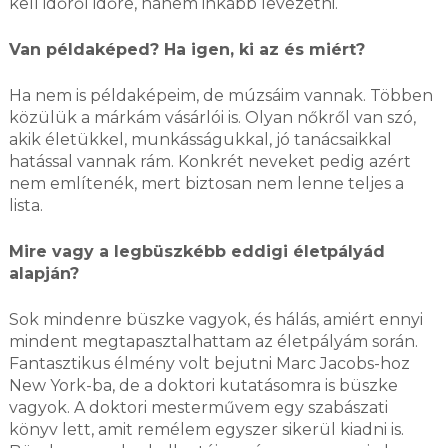
kell időről időre, hanem inkább levezetni.
Van példaképed? Ha igen, ki az és miért?
Ha nem is példaképeim, de múzsáim vannak. Többen
közülük a márkám vásárlói is. Olyan nőkről van szó,
akik életükkel, munkásságukkal, jó tanácsaikkal
hatással vannak rám. Konkrét neveket pedig azért
nem említenék, mert biztosan nem lenne teljes a
lista.
Mire vagy a legbüszkébb eddigi életpályád
alapján?
Sok mindenre büszke vagyok, és hálás, amiért ennyi
mindent megtapasztalhattam az életpályám során.
Fantasztikus élmény volt bejutni Marc Jacobs-hoz
New York-ba, de a doktori kutatásomra is büszke
vagyok. A doktori mesterművem egy szabászati
könyv lett, amit remélem egyszer sikerül kiadni is.