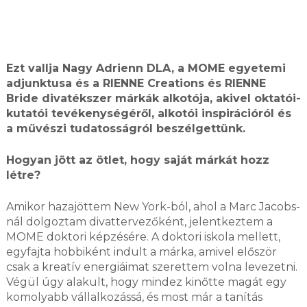
Ezt vallja Nagy Adrienn DLA, a MOME egyetemi
adjunktusa és a RIENNE Creations és RIENNE
Bride divatékszer márkák alkotója, akivel oktatói-
kutatói tevékenységéről, alkotói inspirációról és
a művészi tudatosságról beszélgettünk.
Hogyan jött az ötlet, hogy saját márkát hozz
létre?
Amikor hazajöttem New York-ból, ahol a Marc Jacobs-
nál dolgoztam divattervezőként, jelentkeztem a
MOME doktori képzésére. A doktori iskola mellett,
egyfajta hobbiként indult a márka, amivel először
csak a kreatív energiáimat szerettem volna levezetni.
Végül úgy alakult, hogy mindez kinőtte magát egy
komolyabb vállalkozássá, és most már a tanítás