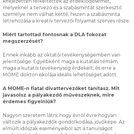
kifejezetten felkeltették az érdeklődésemet,
melyeknél a tervező és a szabásmintát szerkesztő
személye nem válhat ketté, hiszen a szabásminta
létrehozása a kreatív tervezői folyamat szerves része.
Miért tartottad fontosnak a DLA fokozat
megszerzését?
Ennek inkább az oktatói tevékenységemben van
jelentősége. Egyébként maga a kutatási témám,
maga a kutatói tevékenység érdekelt, és erre a
MOME doktori iskolája ideális lehetőséget adott.
A MOME-n fiatal divattervezőket tanítasz. Mit
javasolsz a pályakezdő művészeknek, mire
érdemes figyelniük?
Nagyon szeretem látni, hogy évről évre hogyan
változik a pályakezdők gondolkodása, jövőképe. Az
elmúlt időszak eseményeiből azt a tanulságot