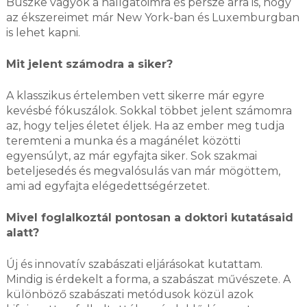
Büszke vagyok a hallgatóimra és persze arra is, hogy
az ékszereimet már New York-ban és Luxemburgban
is lehet kapni.
Mit jelent számodra a siker?
A klasszikus értelemben vett sikerre már egyre
kevésbé fókuszálok. Sokkal többet jelent számomra
az, hogy teljes életet éljek. Ha az ember meg tudja
teremteni a munka és a magánélet közötti
egyensúlyt, az már egyfajta siker. Sok szakmai
beteljesedés és megvalósulás van már mögöttem,
ami ad egyfajta elégedettségérzetet.
Mivel foglalkoztál pontosan a doktori kutatásaid
alatt?
Új és innovatív szabászati eljárásokat kutattam.
Mindig is érdekelt a forma, a szabászat művészete. A
különböző szabászati metódusok közül azok