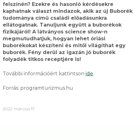
felszínén? Ezekre és hasonló kérdésekre
kaphatnak választ mindazok, akik az új Buborék
tudománya című családi előadásunkra
ellátogatnak. Tanuljunk együtt a buborékok
fizikájáról! A látványos science show-n
megmutudhatjuk, hogyan lehet óriási
buborékokat készíteni és mitől világíthat egy
buborék. Fény derül az igazán jó buborék
folyadék titkos receptjére is!
További információért kattintson
ide
.
Forrás: programturizmus.hu
2022. március 17.