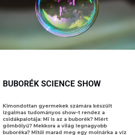
BUBORÉK SCIENCE SHOW
Kimondottan gyermekek számára készült
izgalmas tudományos show-t rendez a
csidákpalotája: Mi is az a buborék? Miért
gömbölyű? Mekkora a világ legnagyobb
buboréka? Mitől marad meg egy molnárka a víz