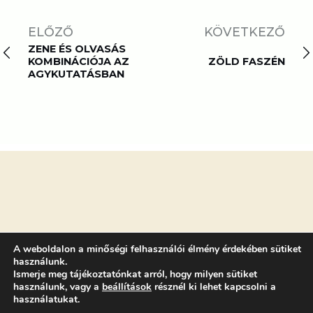
ELŐZŐ
KÖVETKEZŐ
ZENE ÉS OLVASÁS
KOMBINÁCIÓJA AZ
ZÖLD FASZÉN
AGYKUTATÁSBAN
A weboldalon a minőségi felhasználói élmény érdekében sütiket
használunk.
Ismerje meg tájékoztatónkat arról, hogy milyen sütiket
FŐMENÜ
használunk, vagy a
beállítások
résznél ki lehet kapcsolni a
Programok
használatukat.
Kutató Naptár