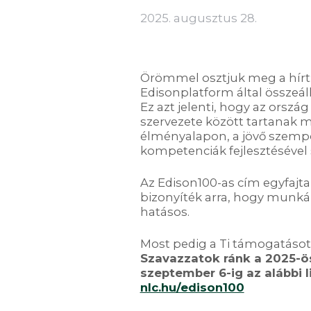
2025. augusztus 28.
Örömmel osztjuk meg a hírt:
Edisonplatform által összeáll
Ez azt jelenti, hogy az orszá
szervezete között tartanak 
élményalapon, a jövő szemp
kompetenciák fejlesztésével 
Az Edison100-as cím egyfajta
bizonyíték arra, hogy munká
hatásos.
Most pedig a Ti támogatásot
Szavazzatok ránk a 2025-ö
szeptember 6-ig az alábbi l
nlc.hu/edison100