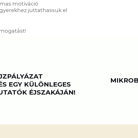
lmas motiváció
yerekhez juttathassuk el
ámogatást!
JZPÁLYÁZAT
MIKROB
ÉS EGY KÜLÖNLEGES
UTATÓK ÉJSZAKÁJÁN!