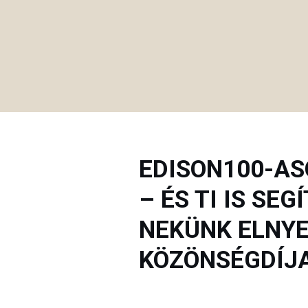
EDISON100-AS
– ÉS TI IS SE
NEKÜNK ELNYE
KÖZÖNSÉGDÍJA