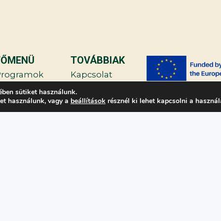
FŐMENÜ
TOVÁBBIAK
Programok
Kapcsolat
ében sütiket használunk.
utató
Adatvédelmi
ket használunk, vagy a
beállítások
résznél ki lehet kapcsolni a használ
aptár
irányelvek
Támogatóink
írek
YIK
ntézmények
elépés