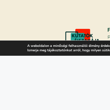
A weboldalon a minőségi felhasználói élmény érdek
K
Ismerje meg tájékoztatónkat arról, hogy milyen süti
N
H
G
I
B