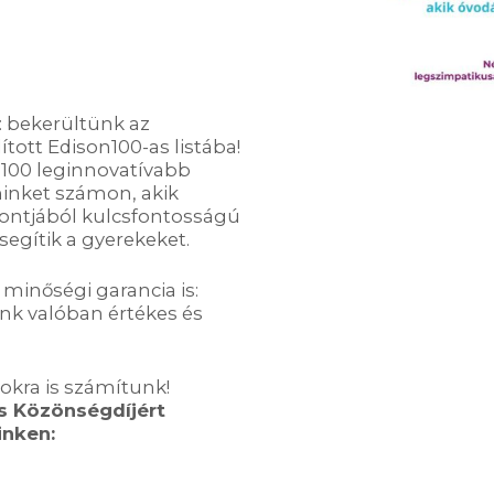
 bekerültünk az
ított Edison100-as listába!
g 100 leginnovatívabb
minket számon, akik
ontjából kulcsfontosságú
segítik a gyerekeket.
 minőségi garancia is:
nk valóban értékes és
okra is számítunk!
s Közönségdíjért
inken: