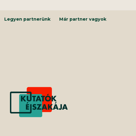
Kilépés
a
tartalomba
Legyen partnerünk
Már partner vagyok