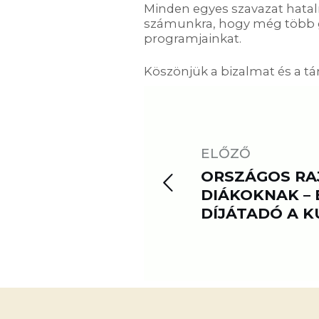
Minden egyes szavazat hata
számunkra, hogy még több g
programjainkat.
Köszönjük a bizalmat és a t
ELŐZŐ
ORSZÁGOS RA
DIÁKOKNAK – 
DÍJÁTADÓ A K