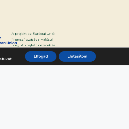
A projekt az Európai Unió
finanszírozásával valósul
meg. A kifejtett nézetek és
vélemények azonban
Elfogad
Elutasítom
kizárólag a szerző(k)
atukat.
sajátjai, és nem feltétlenül
tükrözik az Európai Unió
vagy az Európai Kutatási
Végrehajtó Ügynökség
(REA) véleményét. Ezekért
sem az Európai Unió, sem a
támogatást nyújtó hatóság
nem tehető felelőssé.