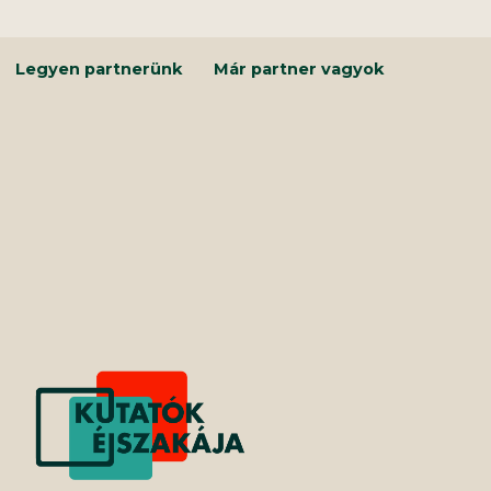
Kilépés
a
tartalomba
Legyen partnerünk
Már partner vagyok