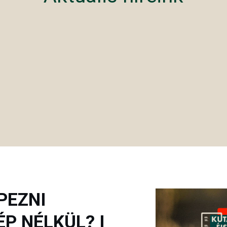
PEZNI
P NÉLKÜL? I