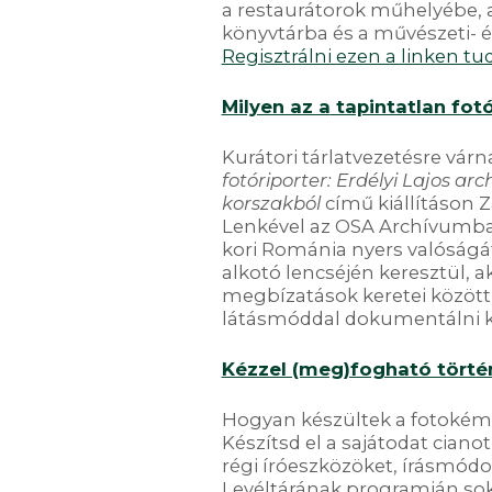
a restaurátorok műhelyébe, a
könyvtárba és a művészeti- és 
Regisztrálni ezen a linken tud
Milyen az a
tapintatlan fotó
Kurátori tárlatvezetésre vár
fotóriporter: Erdélyi Lajos a
korszakból
című kiállításon Z
Lenkével az OSA Archívumban.
kori Románia nyers valóságá
alkotó lencséjén keresztül, ak
megbízatások keretei között
látásmóddal dokumentálni k
Kézzel (meg)fogható tört
Hogyan készültek a fotokém
Készítsd el a sajátodat cianotí
régi íróeszközöket, írásmód
Levéltárának programján so