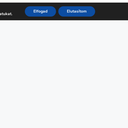
Elfogad
Elutasítom
atukat.
A projekt az Európai Unió
finanszírozásával valósul
meg. A kifejtett nézetek és
vélemények azonban
kizárólag a szerző(k)
sajátjai, és nem feltétlenül
tükrözik az Európai Unió
vagy az Európai Kutatási
Végrehajtó Ügynökség