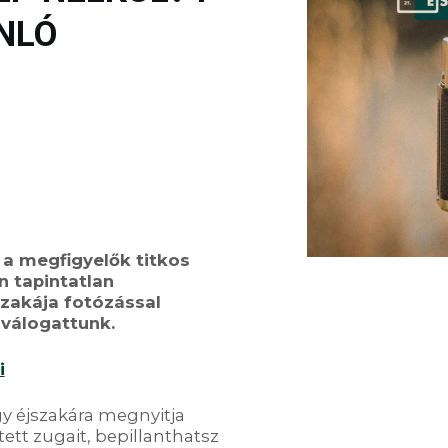
NLÓ
,
a
megfigyelők titkos
n tapintatlan
szakája fotózással
 válogattunk.
i
y éjszakára megnyitja
ett zugait, bepillanthatsz