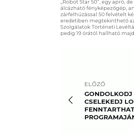
„Robot Star 50”, egy apró, de 
álcázható fényképezőgép, a
zárfelhúzással 50 felvételt k
eredetiben megtekinthető a
Szolgálatok Történeti Levél
pedig 19 órától hallható majd
ELŐZŐ
GONDOLKODJ 
CSELEKEDJ LO
FENNTARTHA
PROGRAMAJÁ