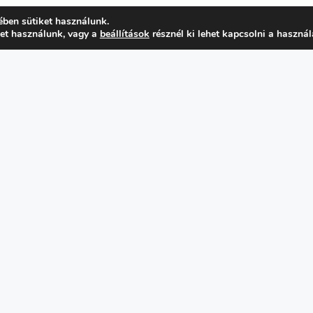
ében sütiket használunk.
ket használunk, vagy a
beállítások
résznél ki lehet kapcsolni a használ
FŐMENÜ
TOVÁBBIAK
Programok
Kapcsolat
utató
Adatvédelmi
aptár
irányelvek
Támogatóink