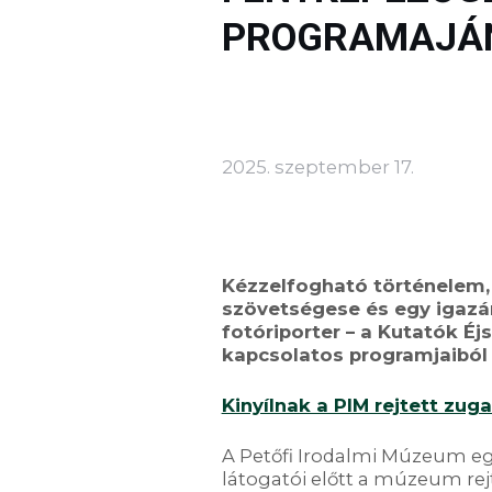
PROGRAMAJÁ
2025. szeptember 17.
Kézzelfogható történelem
szövetségese
és egy igazá
fotóriporter
–
a Kutatók Éj
kapcsolatos progra
mjaiból
Kinyílnak a PIM rejtett zuga
A Petőfi Irodalmi Múzeum eg
látogatói előtt a múzeum rejt