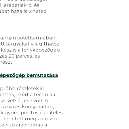
, eredetiekről és
ádat haza is viheted.
gramján sötétkamrában,
tt tárgyakat világíthatsz
 kész is a fényképezőgép
zás 20 perces, és
részt.
yképezőgép bemutatása
próbb részletek is
ettek, ezért a technika
szövetségese volt. A
cázva és konspiráltan,
k gyors, pontos és hiteles
g lehetett megszerezni.
rszerző arzenálnak a