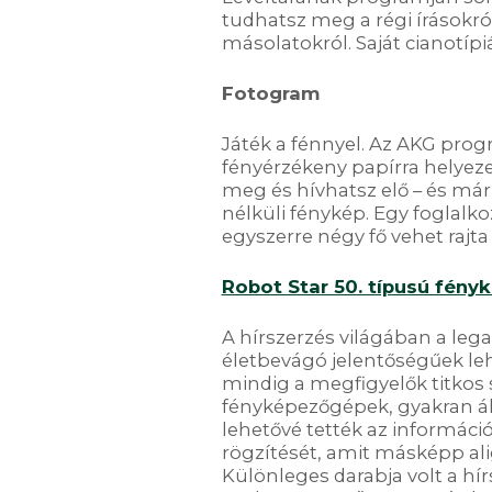
tudhatsz meg a régi írásokról
másolatokról. Saját cianotípi
Fotogram
Játék a fénnyel. Az AKG pro
fényérzékeny papírra helyeze
meg és hívhatsz elő – és már
nélküli fénykép. Egy foglalko
egyszerre négy fő vehet rajta 
Robot Star 50. típusú fén
A hírszerzés világában a lega
életbevágó jelentőségűek leh
mindig a megfigyelők titkos 
fényképezőgépek, gyakran ál
lehetővé tették az információ
rögzítését, amit másképp ali
Különleges darabja volt a hí