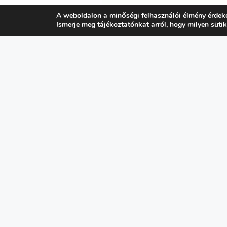
A weboldalon a minőségi felhasználói élmény érdek
Ismerje meg tájékoztatónkat arról, hogy milyen süti
K
N