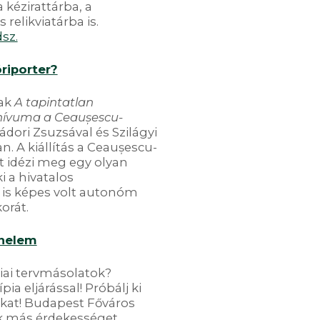
 kézirattárba, a
relikviatárba is.
sz.
ri
porter?
nak
A tapintatlan
rchívuma a Ceaușescu-
ádori Zsuzsával és Szilágyi
 A kiállítás a Ceaușescu-
t idézi meg egy olyan
i a hivatalos
 is képes volt autonóm
orát.
énelem
iai tervmásolatok?
pia eljárással! Próbálj ki
okat! Budapest Főváros
k más érdekességet