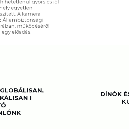
hihetetlenül gyors és jól
mely egyetlen
észített. A kamera
z
Állambiztonsági
tárában, működéséről
 egy előadás.
GLOBÁLISAN,
DÍNÓK É
KÁLISAN I
K
TÓ
NLÓNK