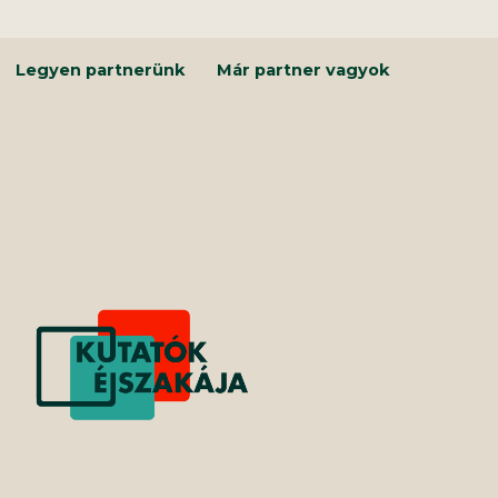
Kilépés
a
tartalomba
Legyen partnerünk
Már partner vagyok