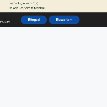
kizárólag a szerző(k)
sajátjai, és nem feltétlenül
tükrözik az Európai Unió
vagy az Európai Kutatási
Elfogad
Elutasítom
atukat.
Végrehajtó Ügynökség
(REA) véleményét. Ezekért
sem az Európai Unió, sem a
támogatást nyújtó hatóság
nem tehető felelőssé.