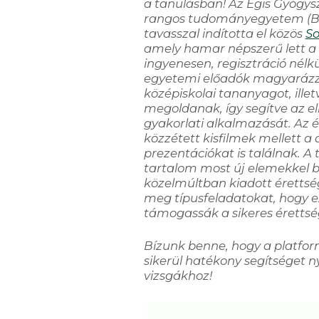
a tanulásban! Az Egis Gyógysz
rangos tudományegyetem (BM
tavasszal indította el közös
So
amely hamar népszerű lett a 
ingyenesen, regisztráció nélk
egyetemi előadók magyarázzák
középiskolai tananyagot, illet
megoldanak, így segítve az e
gyakorlati alkalmazását. Az é
közzétett kisfilmek mellett a 
prezentációkat is találnak. A 
tartalom most új elemekkel b
közelmúltban kiadott érettsé
meg típusfeladatokat, hogy ez
támogassák a sikeres érettség
Bízunk benne, hogy a platf
sikerül hatékony segítséget 
vizsgákhoz!