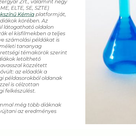
ergyár Zrt., valamint négy
E, ELTE, SE, SZTE)
kszínű Kémia
platformját,
diákok körében. Az
ül látogatható oldalon
 el kisfilmekben a teljes
ve számolási példákat is
lméleti tananyag
rettségi témakörök szerint
diákok letölthető
tavasszal közzétett
ővült: az előadók a
gi példasorokból oldanak
zel is célzottan
i felkészülést.
ormmal még több diáknak
nyújtani az eredményes