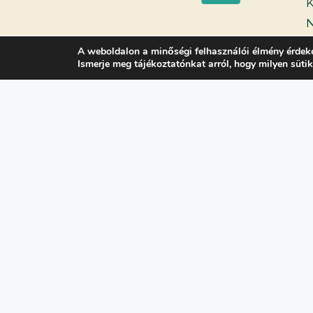
K
N
A weboldalon a minőségi felhasználói élmény érdek
Ismerje meg tájékoztatónkat arról, hogy milyen süti
H
G
I
B