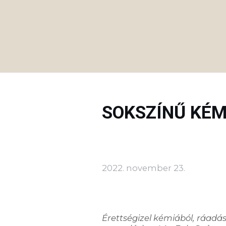
SOKSZÍNŰ KÉM
2022. november 23.
Érettségizel kémiából, ráadás