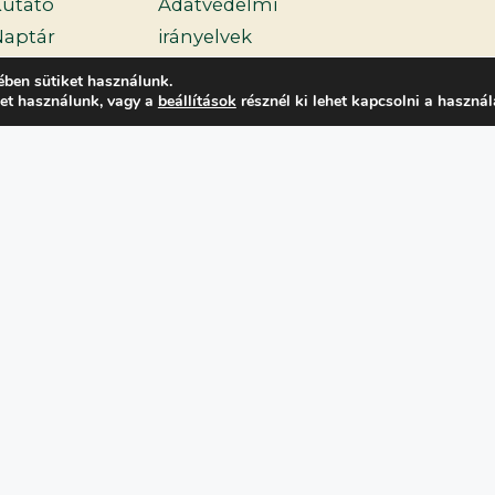
utató
Adatvédelmi
aptár
irányelvek
Támogatóink
ében sütiket használunk.
ket használunk, vagy a
beállítások
résznél ki lehet kapcsolni a használ
írek
YIK
ntézmények
elépés
Wozify
© 2026 Kutatók Éjszakája
• Developed by