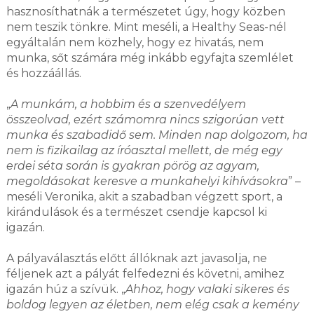
hasznosíthatnák a természetet úgy, hogy közben
nem teszik tönkre. Mint meséli, a Healthy Seas-nél
egyáltalán nem közhely, hogy ez hivatás, nem
munka, sőt számára még inkább egyfajta szemlélet
és hozzáállás.
„
A munkám, a hobbim és a szenvedélyem
összeolvad, ezért számomra nincs szigorúan vett
munka és szabadidő sem. Minden nap dolgozom, ha
nem is fizikailag az íróasztal mellett, de még egy
erdei séta során is gyakran pörög az agyam,
megoldásokat keresve a munkahelyi kihívásokra
” –
meséli Veronika, akit a szabadban végzett sport, a
kirándulások és a természet csendje kapcsol ki
igazán.
A pályaválasztás előtt állóknak azt javasolja, ne
féljenek azt a pályát felfedezni és követni, amihez
igazán húz a szívük. „
Ahhoz, hogy valaki sikeres és
boldog legyen az életben, nem elég csak a kemény