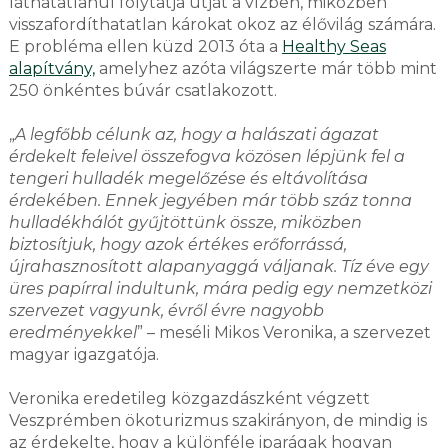
láthatatlanul folytatja útját a vízben, miközben
visszafordíthatatlan károkat okoz az élővilág számára.
E probléma ellen küzd 2013 óta a
Healthy Seas
alapítvány,
amelyhez azóta világszerte már több mint
250 önkéntes búvár csatlakozott.
„
A legfőbb célunk az, hogy a halászati ágazat
érdekelt feleivel összefogva közösen lépjünk fel a
tengeri hulladék megelőzése és eltávolítása
érdekében. Ennek jegyében már több száz tonna
hulladékhálót gyűjtöttünk össze, miközben
biztosítjuk, hogy azok értékes erőforrássá,
újrahasznosított alapanyaggá váljanak. Tíz éve egy
üres papírral indultunk, mára pedig egy nemzetközi
szervezet vagyunk, évről évre nagyobb
eredményekkel
” – meséli Mikos Veronika, a szervezet
magyar igazgatója.
Veronika eredetileg közgazdászként végzett
Veszprémben ökoturizmus szakirányon, de mindig is
az érdekelte, hogy a különféle iparágak hogyan