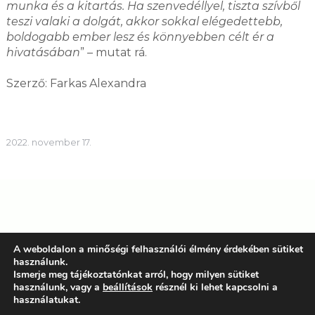
munka és a kitartás. Ha szenvedéllyel, tiszta szívből
teszi valaki a dolgát, akkor sokkal elégedettebb,
boldogabb ember lesz és könnyebben célt ér a
hivatásában
” – mutat rá.
Szerző: Farkas Alexandra
2022. november 17.
A weboldalon a minőségi felhasználói élmény érdekében sütiket
használunk.
Ismerje meg tájékoztatónkat arról, hogy milyen sütiket
ELŐZŐ
KÖVETKEZŐ
használunk, vagy a
beállítások
résznél ki lehet kapcsolni a
HÚSBAVÁGÓ TÉMÁK
A ZÖLD FESZTIVÁLOKÉ
használatukat.
TERÍTÉKEN
A JÖVŐ