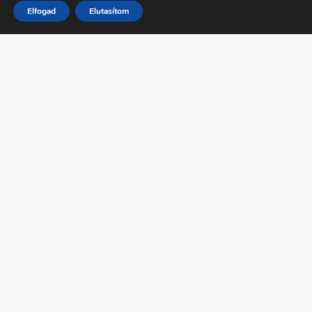
Elfogad
Elutasítom
FŐMENÜ
Programok
Kutató Naptár
Támogatóink