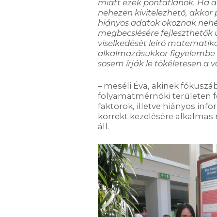
miatt ezek
pontatlanok
. Ha 
nehezen kivitelezhető, akkor p
hiányos adatok
okoznak
nehé
megbecslésére fejleszthetők 
viselkedését leíró matematik
alkalmazásukkor figyelembe k
sosem írják le tökéletesen a 
– meséli Éva, akinek fókuszá
folyamatmérnöki területen f
faktorok, illetve hiányos in
korrekt kezelésére alkalmas
áll.