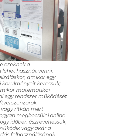
ve ezeknek a
 lehet hasznát venni
.
izáláskor, amikor egy
 körülményeit keressük;
amikor matematikai
rni egy rendszer működését
ftverszenzorok
m
vagy ritkán
mért
hogyan megbecsülni online
hogy időben észreveh
e
ssük,
működik
vagy akár a
udás felhasználásának