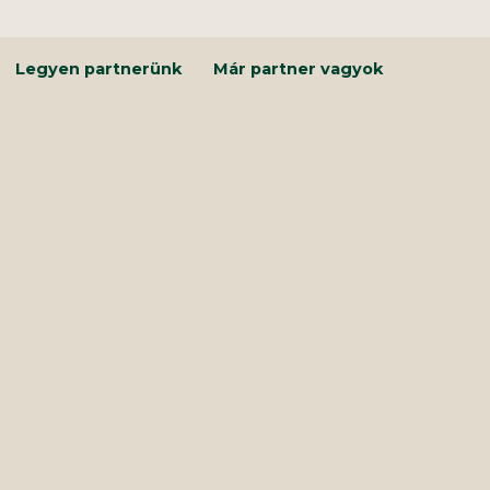
Kilépés
a
tartalomba
Legyen partnerünk
Már partner vagyok