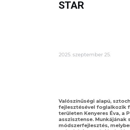
STAR
2025. szeptember 25.
Valószínűségi alapú
,
sztoch
fejlesztésével foglalkoz
ik
f
területen
Kenyeres Éva, a 
asszisztense
. Munkájának 
módszerfejlesztés, melybe