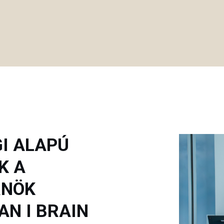
I ALAPÚ
K A
RNÖK
N I BRAIN