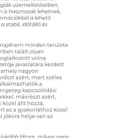
lógiák üzemeltetésében,
n is hasznosak lehetnek,
ormációkból a lehető
 stabil, időtálló és
 majdnem minden területe
ben talált olyan
foglalkozott volna
tője javaslatára kezdett
i, amely nagyon
részt azért, mert széles
alkalmazhatók a
rengeteg kapcsolódási
kkel, másrészt azért,
közel állt hozzá,
t ez a gyakorlathoz közel
l jókora helye van az
e inkább látom, milyen nagy