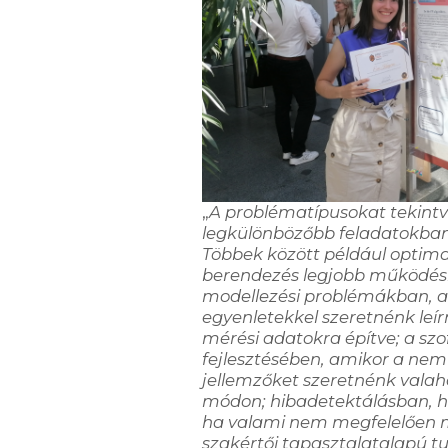
„
A problématípusokat tekint
legkülönbözőbb feladatokban
Többek között például
optimal
berendezés legjobb működési
modellezési problémákban, 
egyenletekkel szeretnénk leí
mérési adatokra építve;
a
szo
fejlesztésében
, amikor a ne
jellemzőket szeretnénk vala
módon; hibadetektálá
sban
, 
ha valami nem megfelelően 
szakértői tapasztalatalapú t