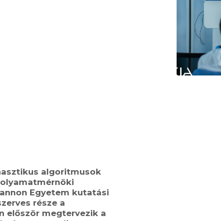
asztikus algoritmusok
olyamatmérnöki
Pannon Egyetem kutatási
s
zerves része a
n először megtervez
ik
a