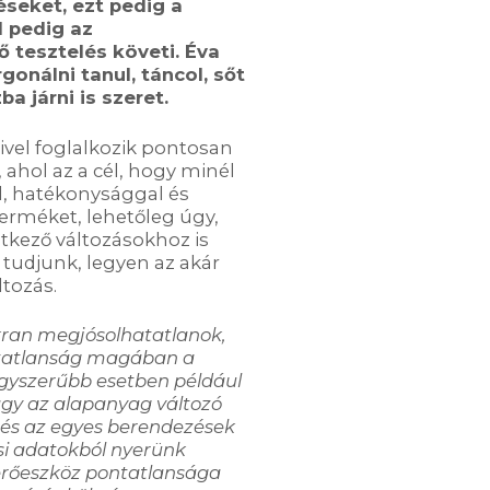
péseket,
ezt
pedig
a
l
pedig az
ő tesztelés
követi
.
Éva
gonálni tanul, táncol, sőt
ba járni is szeret.
vel foglalkozik pontosan
, ahol az a cél, hogy minél
, hatékonysággal és
 terméket, lehetőleg úgy,
kező változásokhoz is
tudjunk, legyen az akár
ltozás.
kran megjósolhatatlanok,
tatlanság magában a
egyszerűbb esetben például
gy az alapanyag
változó
 és az egyes berendezések
i adatokból nyerünk
rőeszköz pontatlansága