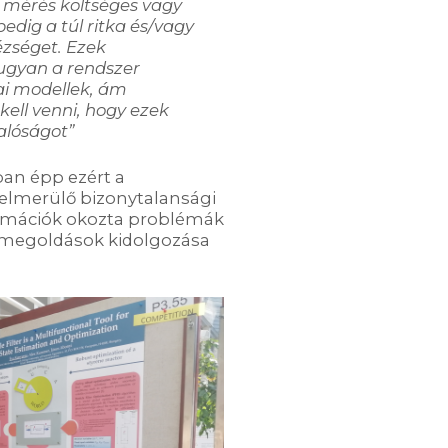
a mérés költséges vagy
edig a túl ritka és/vagy
zséget. Ezek
ugyan a rendszer
ai modellek, ám
ell venni, hogy ezek
valóságot
”
ban épp ezért a
elmerülő bizonytalansági
formációk okozta problémák
 megoldások kidolgozása