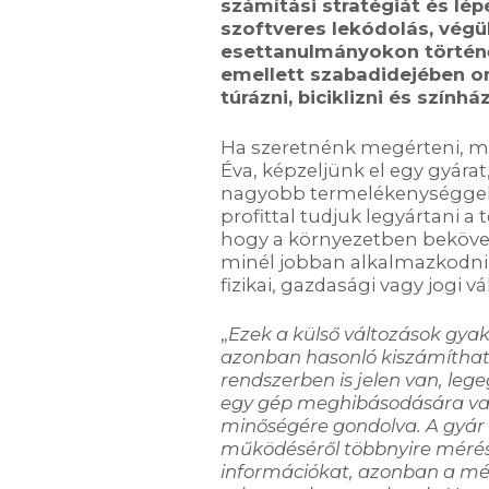
számítási stratégiát és lé
szoftveres lekódolás
,
végü
esettanulmányokon
történ
e
mellett
szabadidejében
or
túrázni, biciklizni és színház
Ha szeretnénk megérteni, mi
Éva, képzeljünk el egy gyárat
nagyobb termelékenységgel
profittal tudjuk legyártani a
hogy a környezetben bekövet
minél jobban alkalmazkodni 
fizikai, gazdasági vagy jogi vá
„
Ezek a
külső
változások gya
azonban hasonló kiszámítha
rendszerben is jelen van, leg
egy gép meghibásodására va
minőségére gondolva. A gyár
működéséről többnyire mérés
információkat
,
azonban a mé