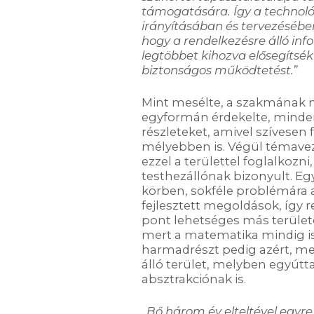
támogatására
. Így a techno
irányításában és tervezésébe
hogy a rendelkezésre álló inf
legtöbbet kihozva elősegítsék a
biztonságos működtetést
.
”
Mint mesélte, a szakmának
egyformán érdekelte, minden
részleteket, amivel szívesen 
mélyebben is. Végül témaveze
ezzel a területtel foglalkozn
testhezállónak bizonyult. Egy
körben, sokféle problémára 
fejlesztett megoldások, így 
pont lehetséges más területe
mert a matematika mindig is 
harmadrészt pedig azért, mer
álló terület, melyben egyútta
absztrakciónak is.
„
Bő három év elteltével egyr