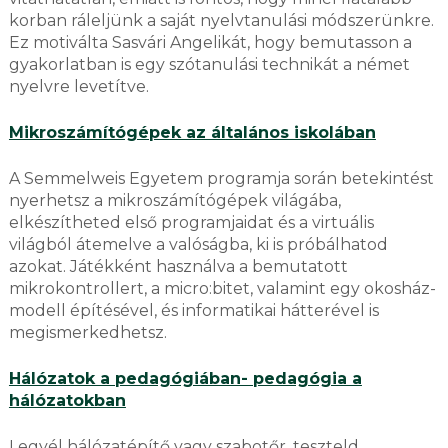
korban ráleljünk a saját nyelvtanulási módszerünkre.
Ez motiválta Sasvári Angelikát, hogy bemutasson a
gyakorlatban is egy szótanulási technikát a német
nyelvre levetítve.
Mikroszámítógépek az ál
talános iskolában
A Semmelweis Egyetem programja során betekintést
nyerhetsz a mikroszámítógépek világába,
elkészítheted első programjaidat és a virtuális
világból átemelve a valóságba, ki is próbálhatod
azokat. Játékként használva a bemutatott
mikrokontrollert, a micro:bitet, valamint egy okosház-
modell építésével, és informatikai hátterével is
megismerkedhetsz.
Hálózatok a pedagógiában- pedagógia a
hálózatokban
Legyél hálózatépítő vagy szabotőr, teszteld