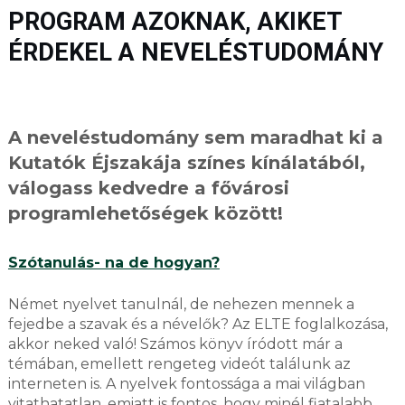
PROGRAM AZOKNAK, AKIKET
ÉRDEKEL A NEVELÉSTUDOMÁNY
A neveléstudomány sem maradhat ki a
Kutatók Éjszakája színes kínálatából,
válogass kedvedre a fővárosi
programlehetőségek között!
Szótanulás- na d
e hogyan?
Német nyelvet tanulnál, de nehezen mennek a
fejedbe a szavak és a névelők? Az ELTE foglalkozása,
akkor neked való! Számos könyv íródott már a
témában, emellett rengeteg videót találunk az
interneten is. A nyelvek fontossága a mai világban
vitathatatlan, emiatt is fontos, hogy minél fiatalabb