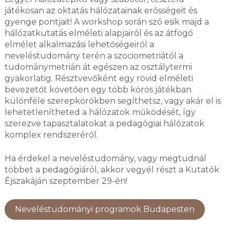
játékosan az oktatás hálózatainak erősségeit és
gyenge pontjait! A workshop során szó esik majd a
hálózatkutatás elméleti alapjairól és az átfogó
elmélet alkalmazási lehetőségeiről a
neveléstudomány terén a szociometriától a
tudománymetrián át egészen az osztálytermi
gyakorlatig. Résztvevőként egy rövid elméleti
bevezetőt követően egy több körös játékban
különféle szerepkörökben segíthetsz, vagy akár el is
lehetetlenítheted a hálózatok működését, így
szerezve tapasztalatokat a pedagógiai hálózatok
komplex rendszeréről.
Ha érdekel a neveléstudomány, vagy megtudnál
többet a pedagógiáról, akkor vegyél részt a Kutatók
Éjszakáján szeptember 29-én!
Neveléstudományi programok Budapesten