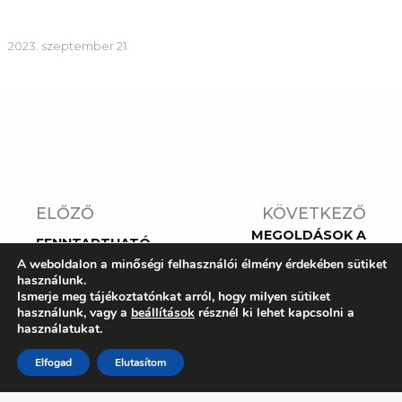
2023. szeptember 21.
ELŐZŐ
KÖVETKEZŐ
MEGOLDÁSOK A
FENNTARTHATÓ
KLÍMAVÁLTOZÁSRA? A
BUDAPEST –
A weboldalon a minőségi felhasználói élmény érdekében sütiket
PÉCSI PROGRAMOK
INNOVÁCIÓ A
használunk.
FELKÉSZÜLTEK A
HÉTKÖZNAPOK
Ismerje meg tájékoztatónkat arról, hogy milyen sütiket
MEGVÁLASZOLANDÓ
SZOLGÁLATÁBAN
használunk, vagy a
beállítások
résznél ki lehet kapcsolni a
KÉRDÉSEKRE
használatukat.
Elfogad
Elutasítom