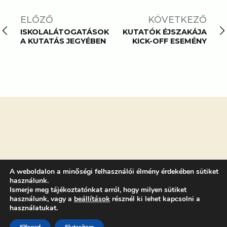
ELŐZŐ
KÖVETKEZŐ
ISKOLALÁTOGATÁSOK
KUTATÓK ÉJSZAKÁJA
A KUTATÁS JEGYÉBEN
KICK-OFF ESEMÉNY
A weboldalon a minőségi felhasználói élmény érdekében sütiket
használunk.
FŐMENÜ
Ismerje meg tájékoztatónkat arról, hogy milyen sütiket
használunk, vagy a
beállítások
résznél ki lehet kapcsolni a
Programok
használatukat.
Kutató Naptár
Támogatóink