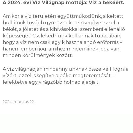
A 2024. évi Víz Világnap mottója: Víz a békéért.
Amikor a víz területén együttműködünk, a keltett
hullámok tovább gyűrűznek – elősegítve ezzel a
békét, a jólétet és a kihívásokkal szembeni ellenálló
képességet. Cselekednünk kell annak tudatában,
hogy a víz nem csak egy kihasználandó erőforrás –
hanem emberi jog, amihez mindenkinek joga van,
minden körülmények között.
A víz világnapján mindannyiunknak össze kell fogni a
vízért, ezzel is segítve a béke megteremtését –
lefektetve egy virágzóbb holnap alapjait.
2024. március 22.