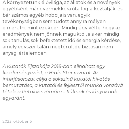
A környezetünk élővilága, az állatok és a növények
egyébként már gyermekkora óta foglalkoztatják, és
bár számos egyéb hobbija is van, egyik
tevékenységben sem tudott annyira mélyen
elmerülni, mint ezekben. Mindig úgy vélte, hogy az
eredmények nem jönnek maguktól, a siker mindig
sok tanulás, sok befektetett idő és energia kérdése,
amely egyszer talán megtérül, de biztosan nem
anyagi értelemben.
A Kutatók Éjszakája 2018-ban elindított egy
kezdeményezést, a Brain Star rovatot. Az
interjúsorozat célja a sokszínű kutatói hivatás
bemutatása, a kutatói és fejlesztői munka vonzóvá
tétele a fiatalok számára – fiúknak és lányoknak
egyaránt.
2023. október 6.