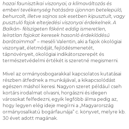
hazai faunisztikai viszonyai, a klímaváltozás és
emberi tevékenység hatására újonnan betelepülő,
behurcolt, illetve sajnos sok esetben kipusztult, vagy
pusztuló fajok elterjedési viszonyai érdekelnek. A
Balkán- félszigeten főként eddig ismeretlen,
leíratlan fajokat keresek hasonló érdeklődésű
barátaimmal
” – meséli Valentin, aki a fajok ökológiai
viszonyait, életmódját, fejlődésmenetét,
tápnövényeit, ökológiai indikátorszerepét és
természetvédelmi értékét is szeretné megismerni.
Mivel az ormányosbogarakkal kapcsolatos kutatásai
részben átfednek a munkájával, a kikapcsolódást
egészen máshol keresi. Nagyon szeret például cseh
kortárs irodalmat olvasni, horgászni és idegen
városokat felfedezni, egyik legfőbb álma pedig az,
hogy legyen elég ideje megírni a „Magyarország
ormányosalkatú bogárfaunája” c. könyvet, melyre kb.
30 évet adott magának.