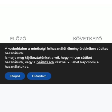
ELŐZŐ
KÖVETKEZŐ
KUTYAVILÁG
RÉSZVÉTEL A 2023-AS
A weboldalon a minőségi felhasználói élmény érdekében sütiket
REJTÉLYEINEK
KUTATÓK ÉJSZAKÁJA
használunk.
NYOMÁBAN
HATÁSVIZSGÁLATÁN
Ismerje meg tájékoztatónkat arról, hogy milyen sütiket
használunk, vagy a
beállítások
résznél ki lehet kapcsolni a
használatukat.
Elfogad
Elutasítom