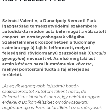
Szénási Valentin, a Duna-Ipoly Nemzeti Park
Igazgatóság természetvédelmi szakembere
autodidakta módon ásta bele magát a választott
csoport, az ormányosbogarak világába.
Szakértelmének köszönhetően a tudomány
számára egy új fajt is felfedezett, melyet
feleségéről rövidormányú zsuzsókának (
Curculio
gyongyiae
) nevezett el. Az első megtalálást
aztán kétéves hazai kutatómunka követte,
mellyel pontosítani tudta a faj elterjedési
területét.
„
Az egyik legnagyobb fajszámú bogár-
családsorozatot kutatom főként hazai, de
Palearktikus kitekintésben is, így például nagyon
érdekel a Balkán-félsziget ormányosalkatú
bogárfaunája is. Ezen belül főként az ormányosok