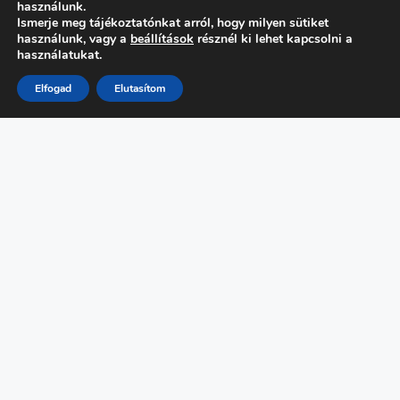
használunk.
Ismerje meg tájékoztatónkat arról, hogy milyen sütiket
használunk, vagy a
beállítások
résznél ki lehet kapcsolni a
használatukat.
Elfogad
Elutasítom
FŐMENÜ
Programok
Kutató Naptár
Támogatóink
Hírek
GYIK
Intézmények