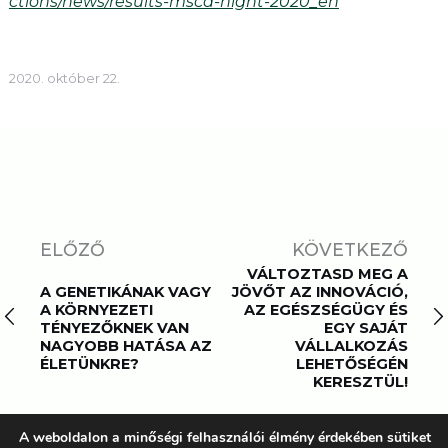
ctions/news/results-msca-night-2020_en
2020. október 22.
ELŐZŐ
KÖVETKEZŐ
VÁLTOZTASD MEG A
A GENETIKÁNAK VAGY
JÖVŐT AZ INNOVÁCIÓ,
A KÖRNYEZETI
AZ EGÉSZSÉGÜGY ÉS
TÉNYEZŐKNEK VAN
EGY SAJÁT
NAGYOBB HATÁSA AZ
VÁLLALKOZÁS
ÉLETÜNKRE?
LEHETŐSÉGÉN
KERESZTÜL!
A weboldalon a minőségi felhasználói élmény érdekében sütiket