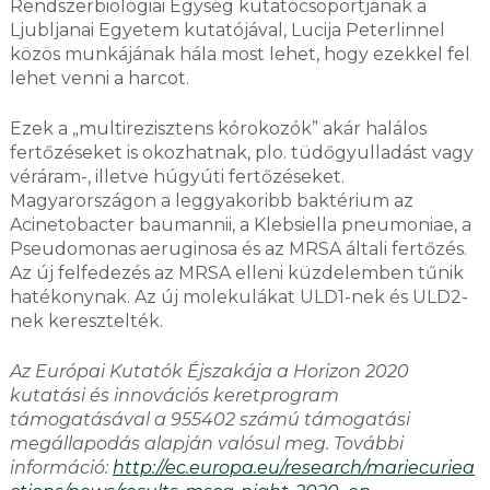
Rendszerbiológiai Egység kutatócsoportjának a
Ljubljanai Egyetem kutatójával, Lucija Peterlinnel
közös munkájának hála most lehet, hogy ezekkel fel
lehet venni a harcot.
Ezek a „multirezisztens kórokozók” akár halálos
fertőzéseket is okozhatnak, plo. tüdőgyulladást vagy
véráram-, illetve húgyúti fertőzéseket.
Magyarországon a leggyakoribb baktérium az
Acinetobacter baumannii, a Klebsiella pneumoniae, a
Pseudomonas aeruginosa és az MRSA általi fertőzés.
Az új felfedezés az MRSA elleni küzdelemben tűnik
hatékonynak. Az új molekulákat ULD1-nek és ULD2-
nek keresztelték.
Az Európai Kutatók Éjszakája a Horizon 2020
kutatási és innovációs keretprogram
támogatásával a 955402 számú támogatási
megállapodás alapján valósul meg. További
információ:
http://ec.europa.eu/research/mariecuriea