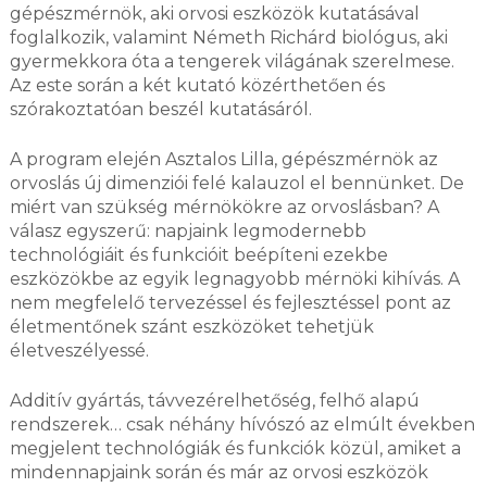
gépészmérnök, aki ​​orvosi eszközök kutatásával
foglalkozik, valamint Németh Richárd biológus, aki
gyermekkora óta a tengerek világának szerelmese.
Az este során a két kutató közérthetően és
szórakoztatóan beszél kutatásáról.
A program elején Asztalos Lilla, gépészmérnök az
orvoslás új dimenziói felé kalauzol el bennünket. De
miért van szükség mérnökökre az orvoslásban? A
válasz egyszerű: napjaink legmodernebb
technológiáit és funkcióit beépíteni ezekbe
eszközökbe az egyik legnagyobb mérnöki kihívás. A
nem megfelelő tervezéssel és fejlesztéssel pont az
életmentőnek szánt eszközöket tehetjük
életveszélyessé.
Additív gyártás, távvezérelhetőség, felhő alapú
rendszerek… csak néhány hívószó az elmúlt években
megjelent technológiák és funkciók közül, amiket a
mindennapjaink során és már az orvosi eszközök