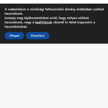
A weboldalon a minőségi felhasználói élmény érdekében sütiket
2022. augusztus 30.
használunk.
Ismerje meg tájékoztatónkat arról, hogy milyen sütiket
használunk, vagy a
beállítások
résznél ki lehet kapcsolni a
használatukat.
Elfogad
Elutasítom
ELŐZŐ
KÖVETKEZŐ
PÁLYÁZATI FELHÍVÁS I
MATEMATIKÁVAL A
GÁBOR DÉNES-DÍJ
RÁKKUTATÁS
2022
SZOLGÁLATÁBAN