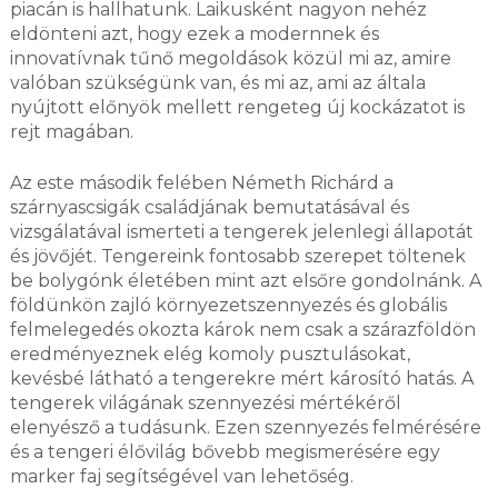
piacán is hallhatunk. Laikusként nagyon nehéz
eldönteni azt, hogy ezek a modernnek és
innovatívnak tűnő megoldások közül mi az, amire
valóban szükségünk van, és mi az, ami az általa
nyújtott előnyök mellett rengeteg új kockázatot is
rejt magában.
Az este második felében Németh Richárd a
szárnyascsigák családjának bemutatásával és
vizsgálatával ismerteti a tengerek jelenlegi állapotát
és jövőjét. Tengereink fontosabb szerepet töltenek
be bolygónk életében mint azt elsőre gondolnánk. A
földünkön zajló környezetszennyezés és globális
felmelegedés okozta károk nem csak a szárazföldön
eredményeznek elég komoly pusztulásokat,
kevésbé látható a tengerekre mért károsító hatás. A
tengerek világának szennyezési mértékéről
elenyésző a tudásunk. Ezen szennyezés felmérésére
és a tengeri élővilág bővebb megismerésére egy
marker faj segítségével van lehetőség.