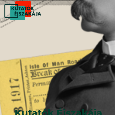
Kutatók Éjszakája