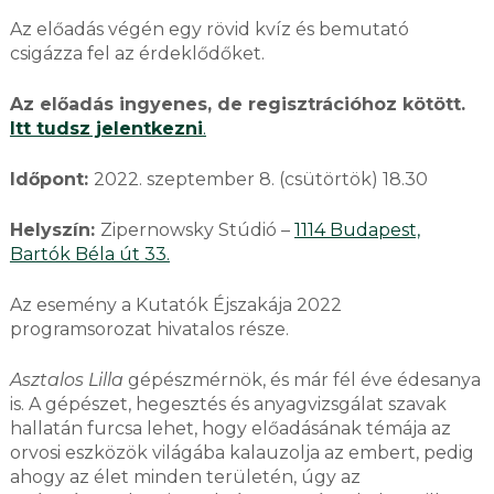
Az előadás végén egy rövid kvíz és bemutató
csigázza fel az érdeklődőket.
Az előadás ingyenes, de regisztrációhoz kötött.
Itt tudsz jelentkezni
.
Időpont:
2022. szeptember 8. (csütörtök) 18.30
Helyszín:
Zipernowsky Stúdió –
1114 Budapest,
Bartók Béla út 33.
Az esemény a Kutatók Éjszakája 2022
programsorozat hivatalos része.
Asztalos Lilla
gépészmérnök, és már fél éve édesanya
is. A gépészet, hegesztés és anyagvizsgálat szavak
hallatán furcsa lehet, hogy előadásának témája az
orvosi eszközök világába kalauzolja az embert, pedig
ahogy az élet minden területén, úgy az