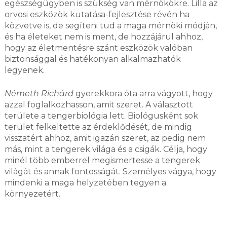
egészségügyben is szükség van mérnökökre. Lilla az
orvosi eszközök kutatása-fejlesztése révén ha
közvetve is, de segíteni tud a maga mérnöki módján,
és ha életeket nem is ment, de hozzájárul ahhoz,
hogy az életmentésre szánt eszközök valóban
biztonsággal és hatékonyan alkalmazhatók
legyenek.
Németh Richárd
gyerekkora óta arra vágyott, hogy
azzal foglalkozhasson, amit szeret. A választott
területe a tengerbiológia lett. Biológusként sok
terület felkeltette az érdeklődését, de mindig
visszatért ahhoz, amit igazán szeret, az pedig nem
más, mint a tengerek világa és a csigák. Célja, hogy
minél több emberrel megismertesse a tengerek
világát és annak fontosságát. Személyes vágya, hogy
mindenki a maga helyzetében tegyen a
környezetért.