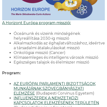
A Horizont Európa program missziói:
Óceánunk és vizeink minőségének
helyreállítása 2030-ig misszió
Alkalmazkodás az éghajlatváltozáshoz, ideértve
a társadalmi átalakulásokat misszió
Onkológiai misszió (Cancer)
Klímasemleges és intelligens városok misszió
Egészséges talajok és élelmiszer misszió
Program:
AZ EURÓPAI PARLAMENTI BIZOTTSÁGOK
MUNKÁJÁNAK SZÖVEGBÁNYÁSZATI
ELEMZÉSE
(Budapesti Corvinus Egyetem)
INFLUENSZEREK A NEMZETKÖZI
KAPCSOLATOK ELEMZÉSÉNEK TERÜLETÉN