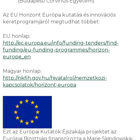
(Budapesti Corvinus Egyetem)
Az EU Horizont Európa kutatási és innovációs
keretprogramjáról megtudhat többet:
EU honlap:
http://ec.europa.eu/info/funding-tenders/find-
funding/eu-funding-programmes/horizon-
europe_en
Magyar honlap:
http://nkfih.gov.hu/hivatalrol/nemzetkozi-
kapcsolatok/horizont-europa
Ezt az Európai Kutatók Éjszakája projektet az
Európai Bizottság finanszírozza a Marie Skłodowska-