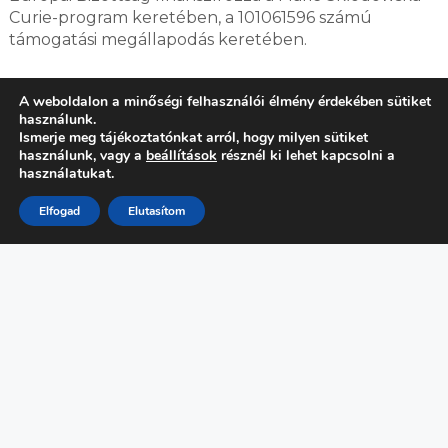
Curie-program keretében, a 101061596 számú
támogatási megállapodás keretében.
A weboldalon a minőségi felhasználói élmény érdekében sütiket
használunk.
Ismerje meg tájékoztatónkat arról, hogy milyen sütiket
2023. szeptember 12.
használunk, vagy a
beállítások
résznél ki lehet kapcsolni a
használatukat.
Elfogad
Elutasítom
ELŐZŐ
KÖVETKEZŐ
AKI KÍVÁNCSI, REMEK
TANÁROK NAPJA
PROGRAMOKRA LEL A
MŰEGYETEMEN