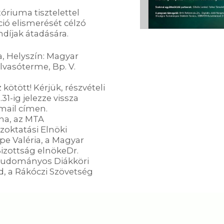
riuma tisztelettel
ció elismerését célzó
díjak átadására.
ra, Helyszín: Magyar
asóterme, Bp. V.
kötött! Kérjük, részvételi
1-ig jelezze vissza
mail címen.
na, az MTA
zoktatási Elnöki
pe Valéria, a Magyar
Bizottság elnökeDr.
 Tudományos Diákköri
, a Rákóczi Szövetség