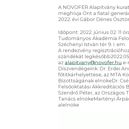
A NOVOFER Alapítvány kurató
meghívja Önt a fiatal generá
2022. évi Gábor Dénes Ösztön
Időpont: 2022. június 02. 11 ó
Tudományos Akadémia Felolv
Széchenyi István tér 9. I. em.
A rendezvény regisztrációhoz 
szándékát legkésőbb2022.05.3
az
alapitvany@novofer.hu
e-
Díszvendégeink: Dr. Erdei An
főtitkárhelyettese, az MTA Kö
Bizottságának elnökeDr. Csé
Felsőoktatási Akkreditációs 
Szendrő Péter, az Országos
Tanács elnökeMartényi Árpád
alelnöke