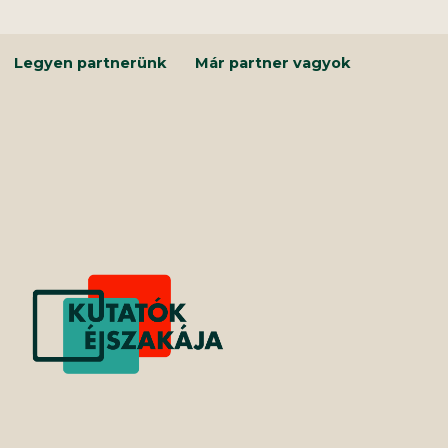
Kilépés
a
tartalomba
Legyen partnerünk
Már partner vagyok