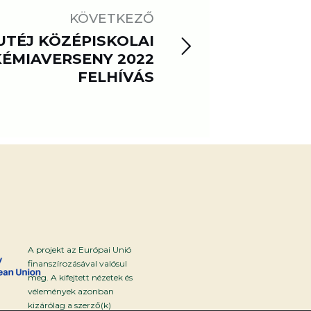
KÖVETKEZŐ
UTÉJ KÖZÉPISKOLAI
KÉMIAVERSENY 2022
FELHÍVÁS
A projekt az Európai Unió
finanszírozásával valósul
meg. A kifejtett nézetek és
vélemények azonban
kizárólag a szerző(k)