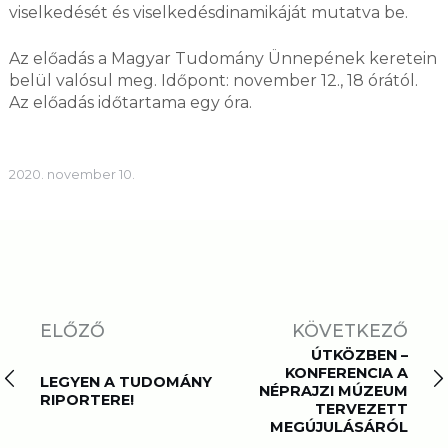
viselkedését és viselkedésdinamikáját mutatva be.
Az előadás a Magyar Tudomány Ünnepének keretein
belül valósul meg. Időpont: november 12., 18 órától.
Az előadás időtartama egy óra.
2020. november 10.
ELŐZŐ
KÖVETKEZŐ
ÚTKÖZBEN –
KONFERENCIA A
LEGYEN A TUDOMÁNY
NÉPRAJZI MÚZEUM
RIPORTERE!
TERVEZETT
MEGÚJULÁSÁRÓL