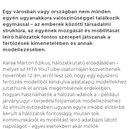
Egy városban vagy országban nem minden
egyén ugyanakkora valószínűséggel találkozik
egymással
– az emberek közötti társadalmi
struktúra, az egyének mozgását és mobilitását
leíró hálózatok fontos szerepet játszanak a
fertőzések kimenetelében és annak
modellezésében.
Karsai Márton fizikus, hálózatkutató előadásában –
melyet az MTA YouTube-csatornáján közvetítenek
november 12-én, arról lesz szó, hogy egy egyszerű
fertőzési modellből kiindulva adatalapú modellekhez
jutathunk el annak megértésének érdekében,
hogyan használhatók a hálózati adatok a – például
járványügyi – terjedési folyamatok modellezéséhez.
Az elmúlt évtizedben ugyanis egyre inkább előtérbe
került a hálózatok fontossága, miután sok
kommunikációt és mobilitást leíró adatbázis látott
napvilágot – egyes esetekben akár milliók