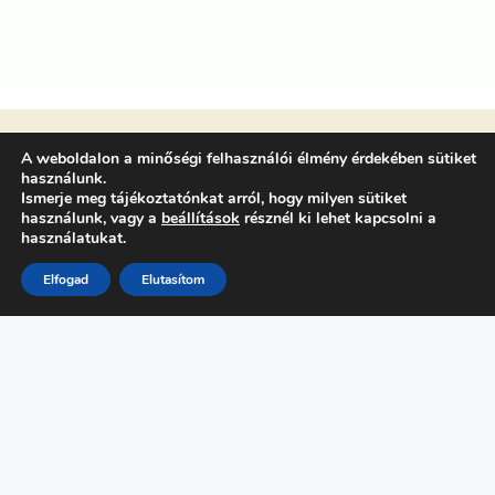
A weboldalon a minőségi felhasználói élmény érdekében sütiket
használunk.
Ismerje meg tájékoztatónkat arról, hogy milyen sütiket
használunk, vagy a
beállítások
résznél ki lehet kapcsolni a
használatukat.
Elfogad
Elutasítom
FŐMENÜ
Programok
Kutató Naptár
Támogatóink
Hírek
GYIK
Intézmények