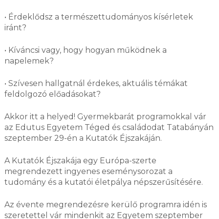
• Érdeklődsz a természettudományos kísérletek
iránt?
• Kíváncsi vagy, hogy hogyan működnek a
napelemek?
• Szívesen hallgatnál érdekes, aktuális témákat
feldolgozó előadásokat?
Akkor itt a helyed! Gyermekbarát programokkal vár
az Edutus Egyetem Téged és családodat Tatabányán
szeptember 29-én a Kutatók Éjszakáján.
A Kutatók Éjszakája egy Európa-szerte
megrendezett ingyenes eseménysorozat a
tudomány és a kutatói életpálya népszerűsítésére.
Az évente megrendezésre kerülő programra idén is
szeretettel vár mindenkit az Egyetem szeptember