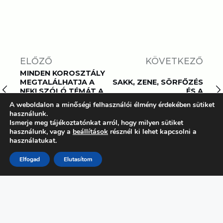
ELŐZŐ
KÖVETKEZŐ
MINDEN KOROSZTÁLY
MEGTALÁLHATJA A
SAKK, ZENE, SÖRFŐZÉS
NEKI SZÓLÓ TÉMÁT A
ÉS A
NŐK A TUDOMÁNYBAN
BIOELEKTROKÉMIAI
A weboldalon a minőségi felhasználói élmény érdekében sütiket
EGYESÜLET
RENDSZEREK
használunk.
PROGRAMJAIN
Ismerje meg tájékoztatónkat arról, hogy milyen sütiket
használunk, vagy a
beállítások
résznél ki lehet kapcsolni a
használatukat.
Elfogad
Elutasítom