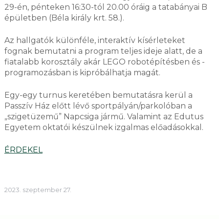
29-én, pénteken 16:30-tól 20.00 óráig a tatabányai B
épületben (Béla király krt. 58.).
Az hallgatók különféle, interaktív kísérleteket
fognak bemutatni a program teljes ideje alatt, de a
fiatalabb korosztály akár LEGO robotépítésben és -
programozásban is kipróbálhatja magát.
Egy-egy turnus keretében bemutatásra kerül a
Passzív Ház előtt lévő sportpályán/parkolóban a
„szigetüzemű” Napcsiga jármű. Valamint az Edutus
Egyetem oktatói készülnek izgalmas előadásokkal.
ÉRDEKEL
2023. szeptember 27.