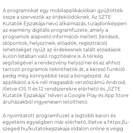
A programokat egy mobilapplikációban gyűjtötték
össze a szervezők az érdeklődőknek. Az SZTE
Kutatók Éjszakája nevű alkalmazás, tulajdonképpen
az esemény digitális programfüzete, amely a
programok alapvető információi mellett (leírások,
időpontok, helyszínek, előadók, regisztráció)
lehetőséget nyújt az érdekesnek talált előadások
külön listában való rögzítésére is. A térkép
segítségével a rendezvény helyszínei és az ahhoz
tartozó programok tekinthetők át, a kereső funkció
pedig még könnyebbé teszi a böngészést. Az
applikáció a 4.4-nél magasabb verziószámú Android,
illetve iOS 11 és 12 rendszerekre elérhető és „SZTE
Kutatók Éjszakája” néven a Google Play és App Store
áruházakból ingyenesen letölthető.
A nyomtatott programfüzet a legtöbb karon és
egyetemi egységben már elérhető, illetve a https://u-
szeged.hu/kutatokejszakaja oldalon online is végig