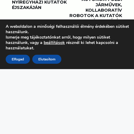
NYÍREGYHÁZI KUTATÓK
JÁRMŰVEK,
ÉJSZAKÁJÁN
KOLLABORATÍV
ROBOTOK A KUTATÓK
ÉJSZAKÁJÁN
A weboldalon a minőségi felhasználói élmény érdekében sütiket
használunk.
Ismerje meg tájékoztatónkat arról, hogy milyen sütiket
használunk, vagy a
beállítások
résznél ki lehet kapcsolni a
használatukat.
Elfogad
Elutasítom
FŐMENÜ
Programok