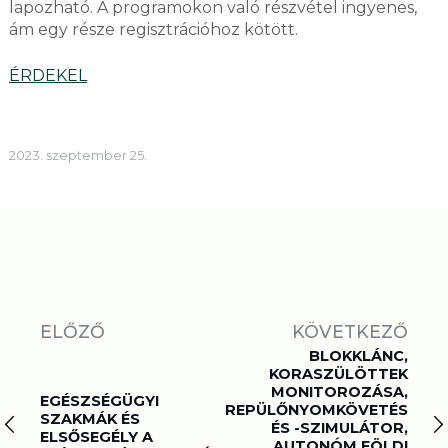
lapozható. A programokon való részvétel ingyenes,
ám egy része regisztrációhoz kötött.
ÉRDEKEL
2023. szeptember 25.
ELŐZŐ
KÖVETKEZŐ
BLOKKLÁNC,
KORASZÜLÖTTEK
MONITOROZÁSA,
EGÉSZSÉGÜGYI
REPÜLŐNYOMKÖVETÉS
SZAKMÁK ÉS
ÉS -SZIMULÁTOR,
ELSŐSEGÉLY A
AUTONÓM FÖLDI